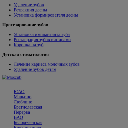
Удаление зубов
Ретракция десны
Установка формирователя десны
Протезирование зубов
Установка имплантанта зуба
Реставрация зубов винирами
Коронка на зуб
Детская стоматология
Лечение кариеса молочных зубов
Удаление зубов детям
ЮАО
Марьино
Люблино
Братиславская
Перерва
ВАО
Белореченская
Верхние поля